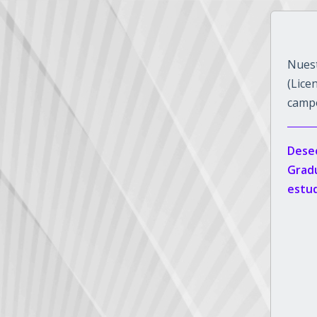
Nuest
(Lice
campo
Deseo
Gradu
estud