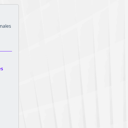
onales
es