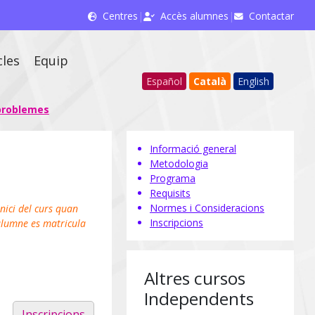
Centres
|
Accès alumnes
|
Contactar
cles
Equip
Español
Català
English
 problemes
Informació general
Metodologia
Programa
Requisits
Normes i Consideracions
Inici del curs quan
Inscripcions
alumne es matricula
Altres cursos
Independents
Inscripcions