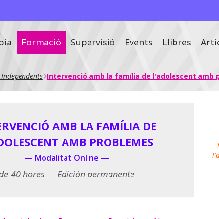
pia
Formació
Supervisió
Events
Llibres
Arti
s Independents
Intervenció amb la família de l'adolescent amb
ERVENCIÓ AMB LA FAMÍLIA DE
ADOLESCENT AMB PROBLEMES
l'
— Modalitat Online —
de 40 hores - Edición permanente