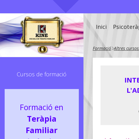
Inici
Psicoterà
Formació
Altres curso
Cursos de formació
INT
L'
Formació en
Teràpia
Familiar